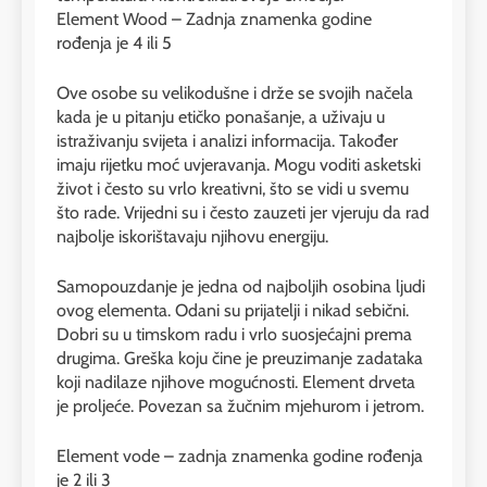
Element Wood – Zadnja znamenka godine
rođenja je 4 ili 5
Ove osobe su velikodušne i drže se svojih načela
kada je u pitanju etičko ponašanje, a uživaju u
istraživanju svijeta i analizi informacija. Također
imaju rijetku moć uvjeravanja. Mogu voditi asketski
život i često su vrlo kreativni, što se vidi u svemu
što rade. Vrijedni su i često zauzeti jer vjeruju da rad
najbolje iskorištavaju njihovu energiju.
Samopouzdanje je jedna od najboljih osobina ljudi
ovog elementa. Odani su prijatelji i nikad sebični.
Dobri su u timskom radu i vrlo suosjećajni prema
drugima. Greška koju čine je preuzimanje zadataka
koji nadilaze njihove mogućnosti. Element drveta
je proljeće. Povezan sa žučnim mjehurom i jetrom.
Element vode – zadnja znamenka godine rođenja
je 2 ili 3