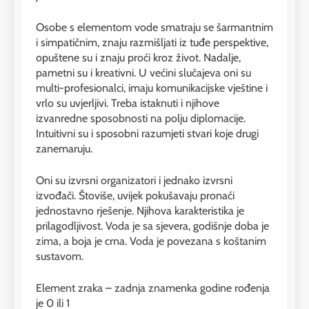
Osobe s elementom vode smatraju se šarmantnim
i simpatičnim, znaju razmišljati iz tuđe perspektive,
opuštene su i znaju proći kroz život. Nadalje,
pametni su i kreativni. U većini slučajeva oni su
multi-profesionalci, imaju komunikacijske vještine i
vrlo su uvjerljivi. Treba istaknuti i njihove
izvanredne sposobnosti na polju diplomacije.
Intuitivni su i sposobni razumjeti stvari koje drugi
zanemaruju.
Oni su izvrsni organizatori i jednako izvrsni
izvođači. Štoviše, uvijek pokušavaju pronaći
jednostavno rješenje. Njihova karakteristika je
prilagodljivost. Voda je sa sjevera, godišnje doba je
zima, a boja je crna. Voda je povezana s koštanim
sustavom.
Element zraka – zadnja znamenka godine rođenja
je 0 ili 1