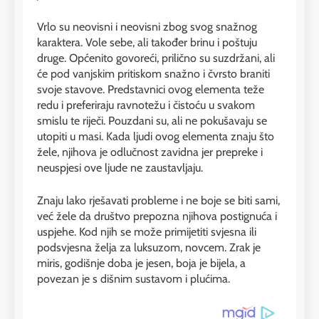
Vrlo su neovisni i neovisni zbog svog snažnog
karaktera. Vole sebe, ali također brinu i poštuju
druge. Općenito govoreći, prilično su suzdržani, ali
će pod vanjskim pritiskom snažno i čvrsto braniti
svoje stavove. Predstavnici ovog elementa teže
redu i preferiraju ravnotežu i čistoću u svakom
smislu te riječi. Pouzdani su, ali ne pokušavaju se
utopiti u masi. Kada ljudi ovog elementa znaju što
žele, njihova je odlučnost zavidna jer prepreke i
neuspjesi ove ljude ne zaustavljaju.
Znaju lako rješavati probleme i ne boje se biti sami,
već žele da društvo prepozna njihova postignuća i
uspjehe. Kod njih se može primijetiti svjesna ili
podsvjesna želja za luksuzom, novcem. Zrak je
miris, godišnje doba je jesen, boja je bijela, a
povezan je s dišnim sustavom i plućima.