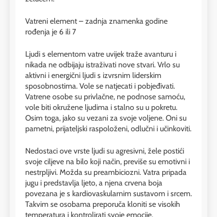
Vatreni element – zadnja znamenka godine
rođenja je 6 ili 7
Ljudi s elementom vatre uvijek traže avanturu i
nikada ne odbijaju istraživati ​​nove stvari. Vrlo su
aktivni i energični ljudi s izvrsnim liderskim
sposobnostima. Vole se natjecati i pobjeđivati.
Vatrene osobe su privlačne, ne podnose samoću,
vole biti okružene ljudima i stalno su u pokretu.
Osim toga, jako su vezani za svoje voljene. Oni su
pametni, prijateljski raspoloženi, odlučni i učinkoviti.
Nedostaci ove vrste ljudi su agresivni, žele postići
svoje ciljeve na bilo koji način, previše su emotivni i
nestrpljivi. Možda su preambiciozni. Vatra pripada
jugu i predstavlja ljeto, a njena crvena boja
povezana je s kardiovaskularnim sustavom i srcem.
Takvim se osobama preporuča kloniti se visokih
temperatura i kontrolirati svoje emocije.