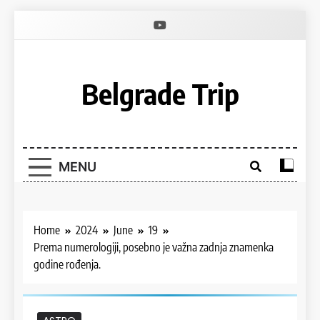
Skip
to
content
Belgrade Trip
MENU
Home
2024
June
19
Prema numerologiji, posebno je važna zadnja znamenka
godine rođenja.