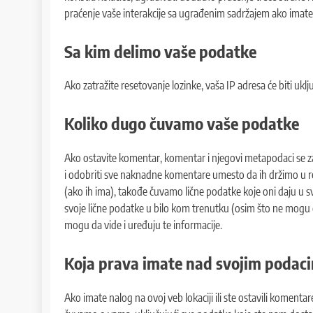
praćenje vaše interakcije sa ugrađenim sadržajem ako imate na
Sa kim delimo vaše podatke
Ako zatražite resetovanje lozinke, vaša IP adresa će biti uklj
Koliko dugo čuvamo vaše podatke
Ako ostavite komentar, komentar i njegovi metapodaci se 
i odobriti sve naknadne komentare umesto da ih držimo u red
(ako ih ima), takođe čuvamo lične podatke koje oni daju u sv
svoje lične podatke u bilo kom trenutku (osim što ne mogu 
mogu da vide i uređuju te informacije.
Koja prava imate nad svojim podac
Ako imate nalog na ovoj veb lokaciji ili ste ostavili komenta