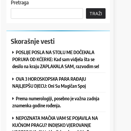
Pretraga
TRAŽI
Skorašnje vesti
POSLIJE POSLA NA STOLU ME DOČEKALA
PORUKA OD KĆERKE: Kad sam vidjela šta se
desilo na kraju ZAPLAKALA SAM, razvodim se!
OVA 3 HOROSKOPSKA PARA RAĐAJU
NAJLJEPŠU DJECU: Oni Su Magičan Spoj
Prema numerologiji, posebno je važna zadnja
znamenka godine rođenja.
NEPOZNATA MAČKA VAM SE POJAVILA NA
KUĆNOM PRAGU? INDIJSKO VJEROVANJE