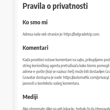
Pravila o privatnosti
Ko smo mi
Adresa naše veb stranice je: https://belgradetrip.com.
Komentari
Kada posetioci ostave komentare na sajtu, prikupljamo poda
string korisničkog agenta pretraživača kako bismo pomogli 
adrese e-pošte (koji se naziva i heš) može biti dostavljen Grav
Gravatar dostupna je ovde: https://automattic.com/privacy/.
javnosti u kontekstu vašeg komentara.
Mediji
Ako otpremate slike na veb lokaciju, trebalo bi da izbegavat