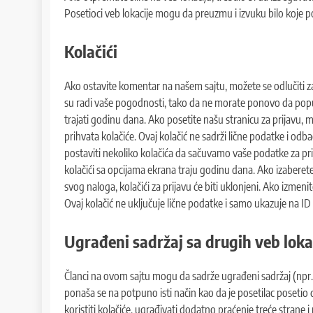
Posetioci veb lokacije mogu da preuzmu i izvuku bilo koje poda
Kolačići
Ako ostavite komentar na našem sajtu, možete se odlučiti za
su radi vaše pogodnosti, tako da ne morate ponovo da popun
trajati godinu dana. Ako posetite našu stranicu za prijavu, m
prihvata kolačiće. Ovaj kolačić ne sadrži lične podatke i odb
postaviti nekoliko kolačića da sačuvamo vaše podatke za prija
kolačići sa opcijama ekrana traju godinu dana. Ako izaberete 
svog naloga, kolačići za prijavu će biti uklonjeni. Ako izmenit
Ovaj kolačić ne uključuje lične podatke i samo ukazuje na ID 
Ugrađeni sadržaj sa drugih veb loka
Članci na ovom sajtu mogu da sadrže ugrađeni sadržaj (npr. vi
ponaša se na potpuno isti način kao da je posetilac posetio
koristiti kolačiće, ugrađivati dodatno praćenje treće strane 