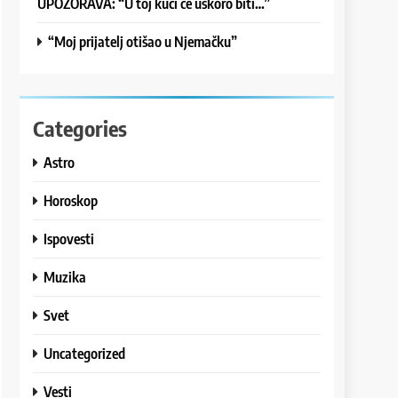
UPOZORAVA: “U toj kući će uskoro biti…”
“Moj prijatelj otišao u Njemačku”
Categories
Astro
Horoskop
Ispovesti
Muzika
Svet
Uncategorized
Vesti