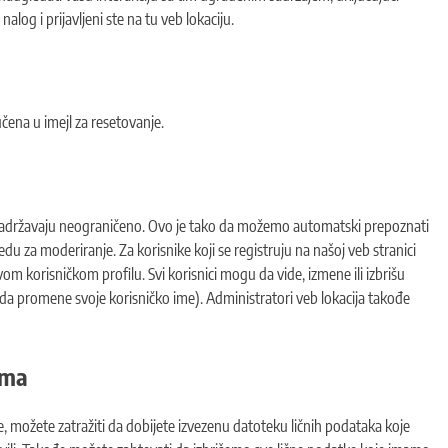
log i prijavljeni ste na tu veb lokaciju.
učena u imejl za resetovanje.
zadržavaju neograničeno. Ovo je tako da možemo automatski prepoznati
u za moderiranje. Za korisnike koji se registruju na našoj veb stranici
om korisničkom profilu. Svi korisnici mogu da vide, izmene ili izbrišu
da promene svoje korisničko ime). Administratori veb lokacija takođe
ima
re, možete zatražiti da dobijete izvezenu datoteku ličnih podataka koje