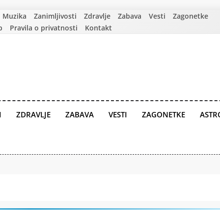
Muzika
Zanimljivosti
Zdravlje
Zabava
Vesti
Zagonetke
p
Pravila o privatnosti
Kontakt
I
ZDRAVLJE
ZABAVA
VESTI
ZAGONETKE
ASTR