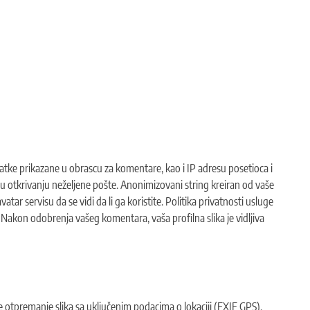
tke prikazane u obrascu za komentare, kao i IP adresu posetioca i
u otkrivanju neželjene pošte. Anonimizovani string kreiran od vaše
atar servisu da se vidi da li ga koristite. Politika privatnosti usluge
 Nakon odobrenja vašeg komentara, vaša profilna slika je vidljiva
e otpremanje slika sa uključenim podacima o lokaciji (EXIF GPS).