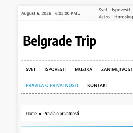
Skip
Svet
Ispovesti
August 6, 2026
6:03:01 PM
to
Astro
Horosko
content
Belgrade Trip
SVET
ISPOVESTI
MUZIKA
ZANIMLJIVOST
PRAVILA O PRIVATNOSTI
KONTAKT
Home
Pravila o privatnosti