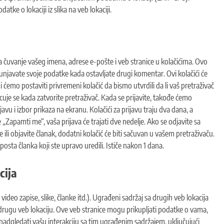
tke o lokaciji iz slika na veb lokaciji.
 čuvanje vašeg imena, adrese e-pošte i veb stranice u kolačićima. Ovo
javate svoje podatke kada ostavljate drugi komentar. Ovi kolačići će
i ćemo postaviti privremeni kolačić da bismo utvrdili da li vaš pretraživač
acuje se kada zatvorite pretraživač. Kada se prijavite, takođe ćemo
vu i izbor prikaza na ekranu. Kolačići za prijavu traju dva dana, a
„Zapamti me“, vaša prijava će trajati dve nedelje. Ako se odjavite sa
e ili objavite članak, dodatni kolačić će biti sačuvan u vašem pretraživaču.
posta članka koji ste upravo uredili. Ističe nakon 1 dana.
cija
deo zapise, slike, članke itd.). Ugrađeni sadržaj sa drugih veb lokacija
 drugu veb lokaciju. Ove veb stranice mogu prikupljati podatke o vama,
i nadgledati vašu interakciju sa tim ugrađenim sadržajem, uključujući