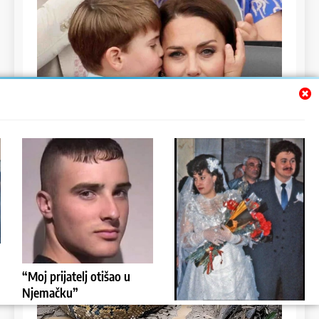
“Moj prijatelj otišao u
Njemačku”
Priča: Oženio Muž Mlađu
dan
2 years ago