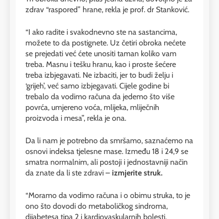
zdrav “raspored” hrane, rekla je prof. dr Stanković.
“I ako radite i svakodnevno ste na sastancima,
možete to da postignete. Uz četiri obroka nećete
se prejedati već ćete unositi taman koliko vam
treba. Masnu i tešku hranu, kao i proste šećere
treba izbjegavati. Ne izbaciti, jer to budi želju i
‘grijeh’, već samo izbjegavati. Cijele godine bi
trebalo da vodimo računa da jedemo što više
povrća, umjereno voća, mlijeka, mliječnih
proizvoda i mesa”, rekla je ona.
Da li nam je potrebno da smršamo, saznaćemo na
osnovi indeksa tjelesne mase. Između 18 i 24,9 se
smatra normalnim, ali postoji i jednostavniji način
da znate da li ste zdravi –
izmjerite struk.
“Moramo da vodimo računa i o obimu struka, to je
ono što dovodi do metaboličkog sindroma,
dijabetesa tipa 2 i kardiovaskularnih bolesti.