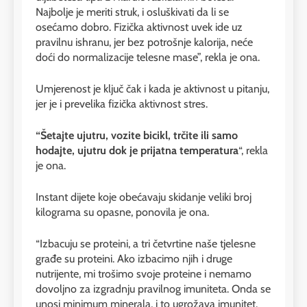
Najbolje je meriti struk, i osluškivati da li se
osećamo dobro. Fizička aktivnost uvek ide uz
pravilnu ishranu, jer bez potrošnje kalorija, neće
doći do normalizacije telesne mase”, rekla je ona.
Umjerenost je ključ čak i kada je aktivnost u pitanju,
jer je i prevelika fizička aktivnost stres.
“Šetajte ujutru, vozite bicikl, trčite ili samo
hodajte, ujutru dok je prijatna temperatura
“, rekla
je ona.
Instant dijete koje obećavaju skidanje veliki broj
kilograma su opasne, ponovila je ona.
“Izbacuju se proteini, a tri četvrtine naše tjelesne
građe su proteini. Ako izbacimo njih i druge
nutrijente, mi trošimo svoje proteine i nemamo
dovoljno za izgradnju pravilnog imuniteta. Onda se
unosi minimum minerala, i to ugrožava imunitet.