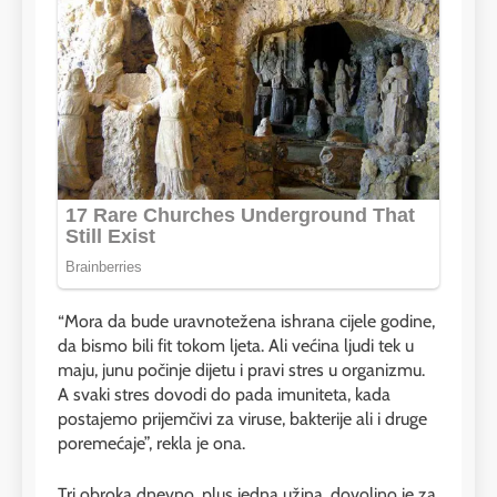
“Mora da bude uravnotežena ishrana cijele godine,
da bismo bili fit tokom ljeta. Ali većina ljudi tek u
maju, junu počinje dijetu i pravi stres u organizmu.
A svaki stres dovodi do pada imuniteta, kada
postajemo prijemčivi za viruse, bakterije ali i druge
poremećaje”, rekla je ona.
Tri obroka dnevno, plus jedna užina, dovoljno je za