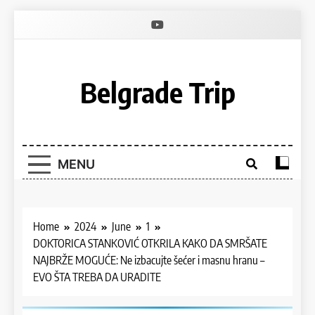
Skip
to
content
Belgrade Trip
MENU
Home
2024
June
1
DOKTORICA STANKOVIĆ OTKRILA KAKO DA SMRŠATE
NAJBRŽE MOGUĆE: Ne izbacujte šećer i masnu hranu –
EVO ŠTA TREBA DA URADITE