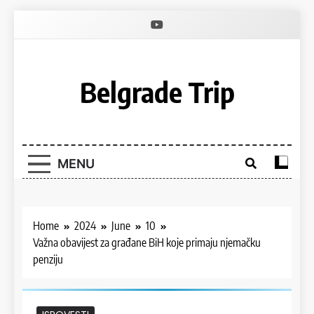
Skip
to
content
Belgrade Trip
MENU
Home
2024
June
10
Važna obavijest za građane BiH koje primaju njemačku
penziju