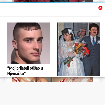
“Moj prijatelj otišao u
Njemačku”
Priča: Oženio Muž Mlađu
dan
2 years ago
Ženu I Bili Kratko U Braku
0
dan
2 years ago
0