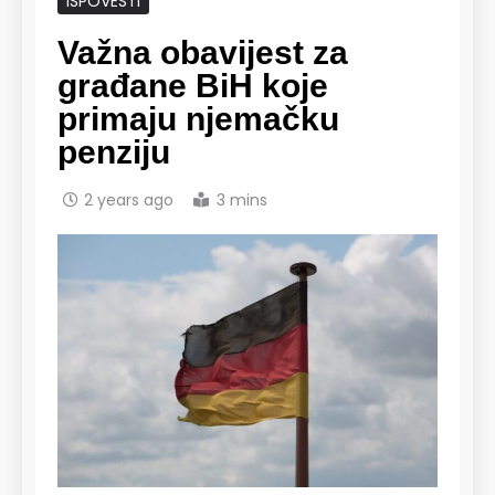
ISPOVESTI
Važna obavijest za
građane BiH koje
primaju njemačku
penziju
2 years ago
3 mins