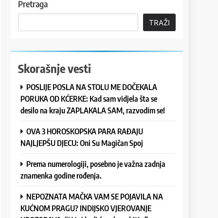
Pretraga
TRAŽI
Skorašnje vesti
POSLIJE POSLA NA STOLU ME DOČEKALA
PORUKA OD KĆERKE: Kad sam vidjela šta se
desilo na kraju ZAPLAKALA SAM, razvodim se!
OVA 3 HOROSKOPSKA PARA RAĐAJU
NAJLJEPŠU DJECU: Oni Su Magičan Spoj
Prema numerologiji, posebno je važna zadnja
znamenka godine rođenja.
NEPOZNATA MAČKA VAM SE POJAVILA NA
KUĆNOM PRAGU? INDIJSKO VJEROVANJE