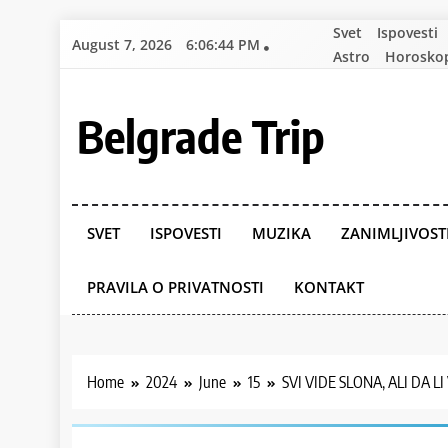
Skip
Svet
Ispovesti
August 7, 2026
6:06:45 PM
to
Astro
Horosko
content
Belgrade Trip
SVET
ISPOVESTI
MUZIKA
ZANIMLJIVOST
PRAVILA O PRIVATNOSTI
KONTAKT
Home
2024
June
15
SVI VIDE SLONA, ALI DA LI