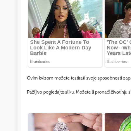
Ovim kvizom možete testirati svoje sposobnosti zapaž
Pažljivo pogledajte sliku. Možete li pronaći životinju 