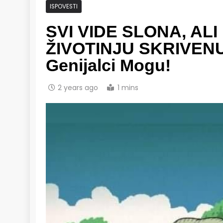
ISPOVESTI
SVI VIDE SLONA, ALI
ŽIVOTINJU SKRIVENU
Genijalci Mogu!
2 years ago
1 mins