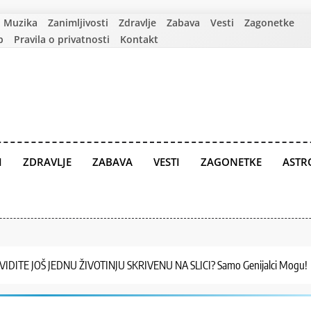
Muzika
Zanimljivosti
Zdravlje
Zabava
Vesti
Zagonetke
p
Pravila o privatnosti
Kontakt
I
ZDRAVLJE
ZABAVA
VESTI
ZAGONETKE
ASTR
 VIDITE JOŠ JEDNU ŽIVOTINJU SKRIVENU NA SLICI? Samo Genijalci Mogu!