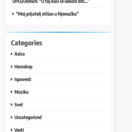
UPOZORAVA: “U toj kući će uskoro biti…”
“Moj prijatelj otišao u Njemačku”
Categories
Astro
Horoskop
Ispovesti
Muzika
Svet
Uncategorized
Vesti