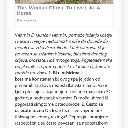
V
itamin D (sunčev vitamin) pomaže jačanju kostiju
i mišića i njegov nedostatak može da dovede do
nevolja sa zdravljem. Nedostatak vitamina D je
povezan sa srčanim blestima, blestima debelog
crijeva, prostate, i još mnogo toga. Pogledajte neke
od glavnih simptoma deficita vitamina D, koje ste
možda previdjeli.
1. Bl u mišićima i
kostima
Konstantan bl ovog tipa je jedan od
primarnih znakova nedostatka vitamina D. Vaše
tijelo prestaje sa izgradnjom koštane mase oko 30
godine, a nedostatak vitamina D može ubrzati ili
pogoršati simptome osteoporoze.
2. Često se
osjećate tužno
Da li ste tužni sve vrijeme bez
ikakvog posebnog razloga? Depresija i promjene
raspoloženja su često povezani sa nedostatkom