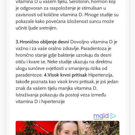
vitamina D u vašem tijelu. Serotonin, hormon koji
je odgovoran za raspoloženje je stimulisan u
zavisnosti od količine vitamina D. Mnoge studije su
pokazale kako povećana izloženost suncu može
učiniti ljude sretnijim.
3.Hronično obljenje desni
Dovoljno vitamina D je
važno i za vaše oralno zdravlje. Paradentoza je
hronično stanje gdje bakterije uzrokuju da desni
otiču i kvare se. Neke studije ukazuju na direktnu
ulogu sunčeve svjetlosti u smanjenju rizika od
paradentoze.
4.Visok krvni pritisak
Hipertenzija,
takođe poznata kao visok krvni pritisak, je još jedan
znak da vašem tijelu manjka vitamina D.
Istraživanja pokazuju da postoji veza između
vitamina D i hipertenzije