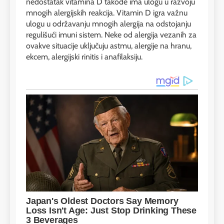
nedostatak vitamina D takođe ima ulogu u razvoju
mnogih alergijskih reakcija. Vitamin D igra važnu
ulogu u održavanju mnogih alergija na odstojanju
regulišući imuni sistem. Neke od alergija vezanih za
ovakve situacije uključuju astmu, alergije na hranu,
ekcem, alergijski rinitis i anafilaksiju.