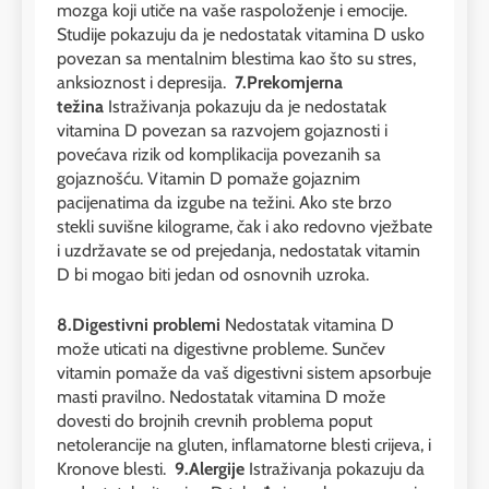
mozga koji utiče na vaše raspoloženje i emocije.
Studije pokazuju da je nedostatak vitamina D usko
povezan sa mentalnim blestima kao što su stres,
anksioznost i depresija.
7.Prekomjerna
težina
Istraživanja pokazuju da je nedostatak
vitamina D povezan sa razvojem gojaznosti i
povećava rizik od komplikacija povezanih sa
gojaznošću. Vitamin D pomaže gojaznim
pacijenatima da izgube na težini. Ako ste brzo
stekli suvišne kilograme, čak i ako redovno vježbate
i uzdržavate se od prejedanja, nedostatak vitamin
D bi mogao biti jedan od osnovnih uzroka.
8.Digestivni problemi
Nedostatak vitamina D
može uticati na digestivne probleme. Sunčev
vitamin pomaže da vaš digestivni sistem apsorbuje
masti pravilno. Nedostatak vitamina D može
dovesti do brojnih crevnih problema poput
netolerancije na gluten, inflamatorne blesti crijeva, i
Kronove blesti.
9.Alergije
Istraživanja pokazuju da