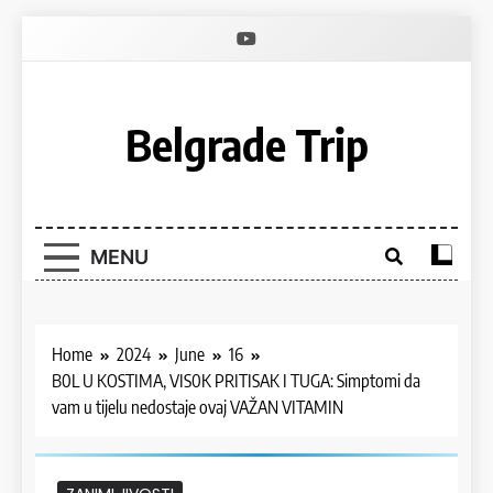
Skip
to
content
Belgrade Trip
MENU
Home
2024
June
16
B0L U KOSTIMA, VIS0K PRITISAK I TUGA: Simptomi da
vam u tijelu nedostaje ovaj VAŽAN VITAMIN