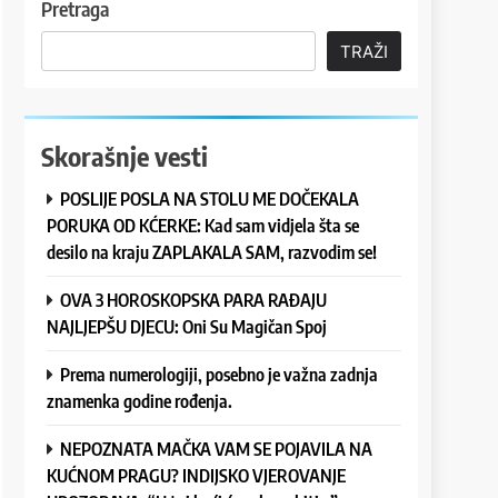
Pretraga
TRAŽI
Skorašnje vesti
POSLIJE POSLA NA STOLU ME DOČEKALA
PORUKA OD KĆERKE: Kad sam vidjela šta se
desilo na kraju ZAPLAKALA SAM, razvodim se!
OVA 3 HOROSKOPSKA PARA RAĐAJU
NAJLJEPŠU DJECU: Oni Su Magičan Spoj
Prema numerologiji, posebno je važna zadnja
znamenka godine rođenja.
NEPOZNATA MAČKA VAM SE POJAVILA NA
KUĆNOM PRAGU? INDIJSKO VJEROVANJE