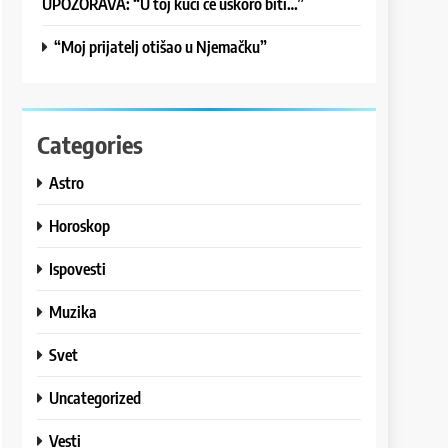
UPOZORAVA: “U toj kući će uskoro biti…”
“Moj prijatelj otišao u Njemačku”
Categories
Astro
Horoskop
Ispovesti
Muzika
Svet
Uncategorized
Vesti