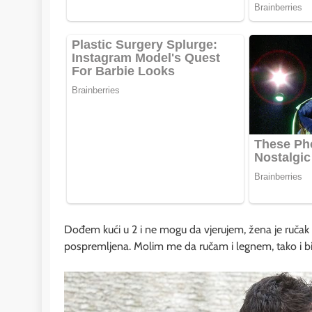
Dođem kući u 2 i ne mogu da vjerujem, žena je ručak 
pospremljena. Molim me da ručam i legnem, tako i bil