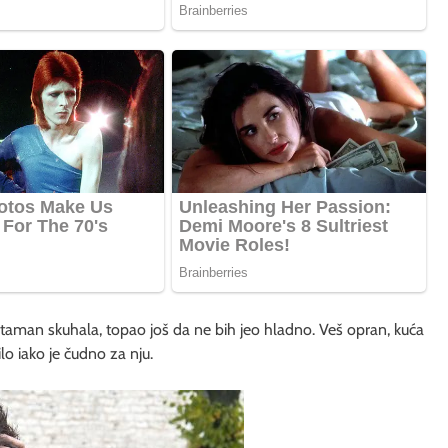
taman skuhala, topao još da ne bih jeo hladno. Veš opran, kuća
o iako je čudno za nju.