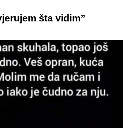
vjerujem šta vidim”