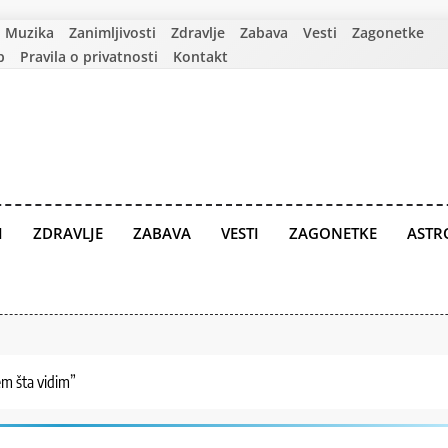
Muzika
Zanimljivosti
Zdravlje
Zabava
Vesti
Zagonetke
p
Pravila o privatnosti
Kontakt
I
ZDRAVLJE
ZABAVA
VESTI
ZAGONETKE
ASTR
em šta vidim”