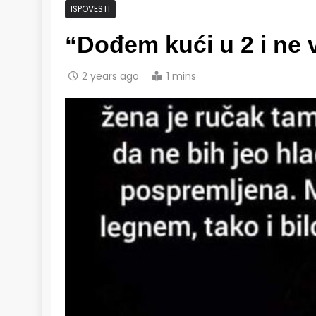
ISPOVESTI
“Dođem kući u 2 i ne 
2 years ago
1 mins