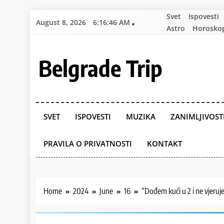
Skip
Svet
Ispovesti
August 8, 2026
6:16:48 AM
to
Astro
Horosko
content
Belgrade Trip
SVET
ISPOVESTI
MUZIKA
ZANIMLJIVOST
PRAVILA O PRIVATNOSTI
KONTAKT
Home
2024
June
16
“Dođem kući u 2 i ne vjeruj