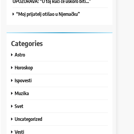
UPOZORAVA: “U toj kući će uskoro biti…”
“Moj prijatelj otišao u Njemačku”
Categories
Astro
Horoskop
Ispovesti
Muzika
Svet
Uncategorized
Vesti