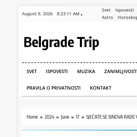
Skip
Svet
Ispovesti
August 9, 2026
8:23:13 AM
to
Astro
Horosko
content
Belgrade Trip
SVET
ISPOVESTI
MUZIKA
ZANIMLJIVOST
PRAVILA O PRIVATNOSTI
KONTAKT
Home
2024
June
17
SJEĆATE SE SINOVA RADE V