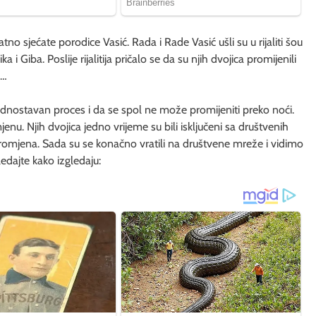
atno sjećate porodice Vasić. Rada i Rade Vasić ušli su u rijaliti šou
a i Giba. Poslije rijalitija pričalo se da su njih dvojica promijenili
a…
e jednostavan proces i da se spol ne može promijeniti preko noći.
mjenu. Njih dvojica jedno vrijeme su bili isključeni sa društvenih
romjena. Sada su se konačno vratili na društvene mreže i vidimo
ledajte kako izgledaju: