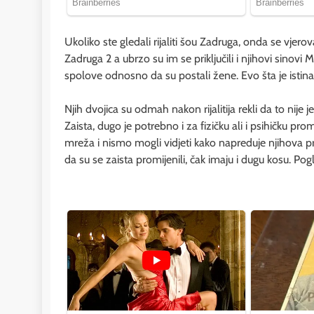
Ukoliko ste gledali rijaliti šou Zadruga, onda se vjerov
Zadruga 2 a ubrzo su im se priključili i njihovi sinovi Mik
spolove odnosno da su postali žene. Evo šta je istin
Njih dvojica su odmah nakon rijalitija rekli da to nij
Zaista, dugo je potrebno i za fizičku ali i psihičku pro
mreža i nismo mogli vidjeti kako napreduje njihova p
da su se zaista promijenili, čak imaju i dugu kosu. Pog