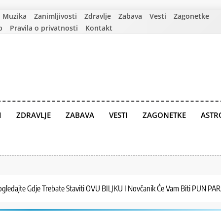
Muzika
Zanimljivosti
Zdravlje
Zabava
Vesti
Zagonetke
p
Pravila o privatnosti
Kontakt
I
ZDRAVLJE
ZABAVA
VESTI
ZAGONETKE
ASTR
ledajte Gdje Trebate Staviti OVU BILJKU I Novčanik Će Vam Biti PUN P