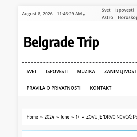
Skip
Svet
Ispovesti
August 8, 2026
11:46:31 AM
to
Astro
Horosko
content
Belgrade Trip
SVET
ISPOVESTI
MUZIKA
ZANIMLJIVOST
PRAVILA O PRIVATNOSTI
KONTAKT
Home
2024
June
17
ZOVU JE ‘DRVO NOVCA’: Pog