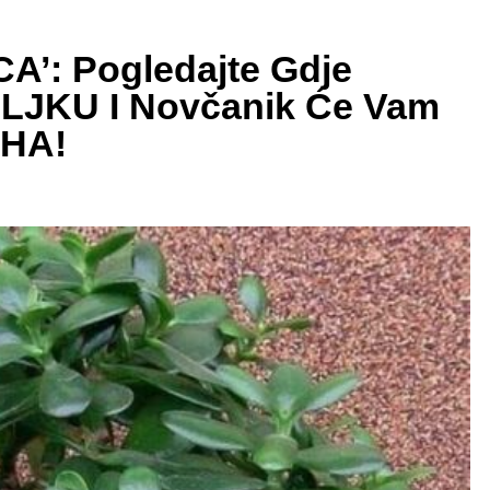
’: Pogledajte Gdje
BILJKU I Novčanik Će Vam
RHA!