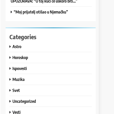
UPOZORAVA: “U toj kući će uskoro biti…”
“Moj prijatelj otišao u Njemačku”
Categories
Astro
Horoskop
Ispovesti
Muzika
Svet
Uncategorized
Vesti