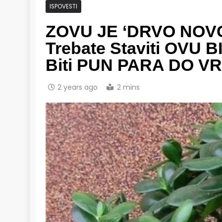
ISPOVESTI
ZOVU JE ‘DRVO NOVCA
Trebate Staviti OVU 
Biti PUN PARA DO V
2 years ago
2 mins