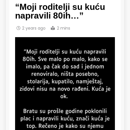
“Moji roditelji su kuću
napravili 80ih…”
2 years ago
2 mins