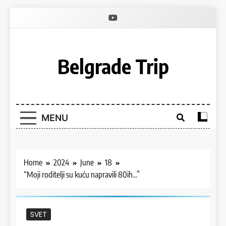
Skip
to
content
Belgrade Trip
MENU
Home
2024
June
18
“Moji roditelji su kuću napravili 80ih…”
SVET