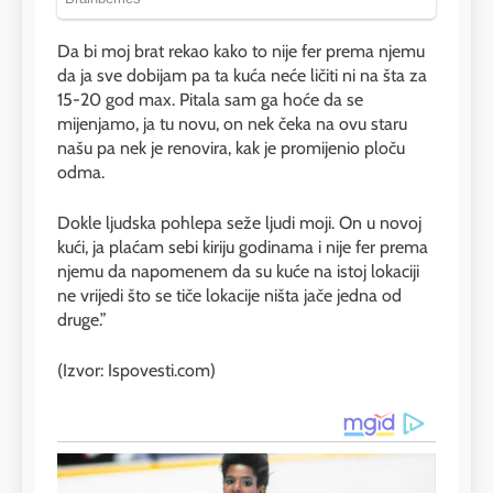
Da bi moj brat rekao kako to nije fer prema njemu
da ja sve dobijam pa ta kuća neće ličiti ni na šta za
15-20 god max. Pitala sam ga hoće da se
mijenjamo, ja tu novu, on nek čeka na ovu staru
našu pa nek je renovira, kak je promijenio ploču
odma.
Dokle ljudska pohlepa seže ljudi moji. On u novoj
kući, ja plaćam sebi kiriju godinama i nije fer prema
njemu da napomenem da su kuće na istoj lokaciji
ne vrijedi što se tiče lokacije ništa jače jedna od
druge.”
(Izvor: Ispovesti.com)