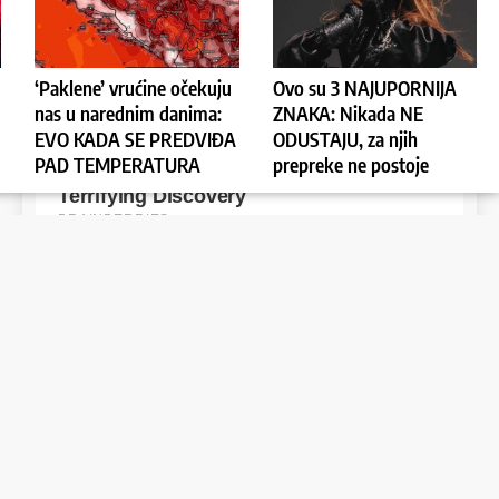
‘Paklene’ vrućine očekuju
Ovo su 3 NAJUPORNIJA
nas u narednim danima:
ZNAKA: Nikada NE
EVO KADA SE PREDVIĐA
ODUSTAJU, za njih
PAD TEMPERATURA
prepreke ne postoje
dan
2 years ago
dan
2 years ago
0
0