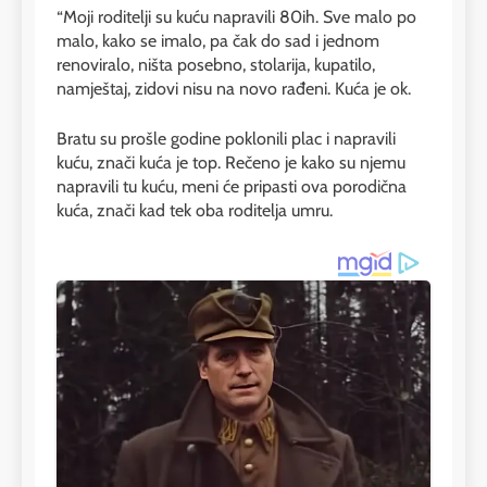
“Moji roditelji su kuću napravili 80ih. Sve malo po
malo, kako se imalo, pa čak do sad i jednom
renoviralo, ništa posebno, stolarija, kupatilo,
namještaj, zidovi nisu na novo rađeni. Kuća je ok.
Bratu su prošle godine poklonili plac i napravili
kuću, znači kuća je top. Rečeno je kako su njemu
napravili tu kuću, meni će pripasti ova porodična
kuća, znači kad tek oba roditelja umru.