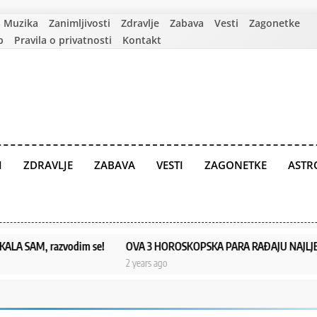
Muzika
Zanimljivosti
Zdravlje
Zabava
Vesti
Zagonetke
p
Pravila o privatnosti
Kontakt
I
ZDRAVLJE
ZABAVA
VESTI
ZAGONETKE
ASTR
 razvodim se!
OVA 3 HOROSKOPSKA PARA RAĐAJU NAJLJEPŠU DJECU:
2 years ago