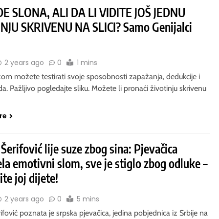
DE SLONA, ALI DA LI VIDITE JOŠ JEDNU
NJU SKRIVENU NA SLICI? Samo Genijalci
2 years ago
0
1 mins
om možete testirati svoje sposobnosti zapažanja, dedukcije i
da. Pažljivo pogledajte sliku. Možete li pronaći životinju skrivenu
re
Šerifović lije suze zbog sina: Pjevačica
ela emotivni slom, sve je stiglo zbog odluke –
e joj dijete!
2 years ago
0
5 mins
ifović poznata je srpska pjevačica, jedina pobjednica iz Srbije na