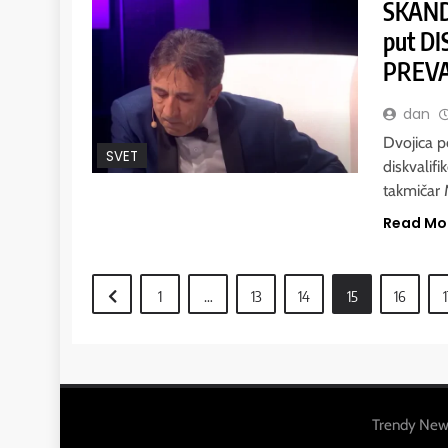
SKANDA
put DI
PREV
dan
Dvojica p
SVET
diskvalifi
takmičar 
Read Mo
1
…
13
14
15
16
1
Trendy New