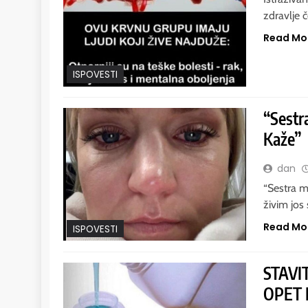
zdravlje 
Read Mo
ISPOVESTI
“Sestr
Kaže”
dan
“Sestra m
živim jos
Read Mo
ISPOVESTI
STAVI
OPET 