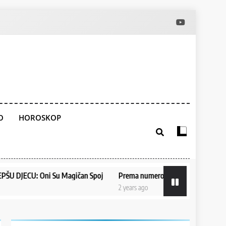
O
HOROSKOP
 Oni Su Magičan Spoj
Prema numerologiji, posebno je važna zadnj
2 years ago