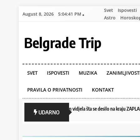
Skip
Svet
Ispovesti
August 8, 2026
5:04:42 PM
to
Astro
Horosko
content
Belgrade Trip
SVET
ISPOVESTI
MUZIKA
ZANIMLJIVOST
PRAVILA O PRIVATNOSTI
KONTAKT
 OD KĆERKE: Kad sam vidjela šta se desilo na kraju ZAPLAKALA SAM,
UDARNO