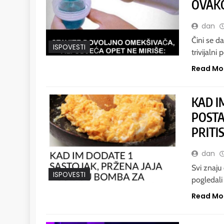
OVAKO
dan
Čini se d
ISPOVESTI
trivijaln
Read Mo
KAD I
POSTA
PRITIS
dan
Svi znaju
ISPOVESTI
pogledali
Read Mo