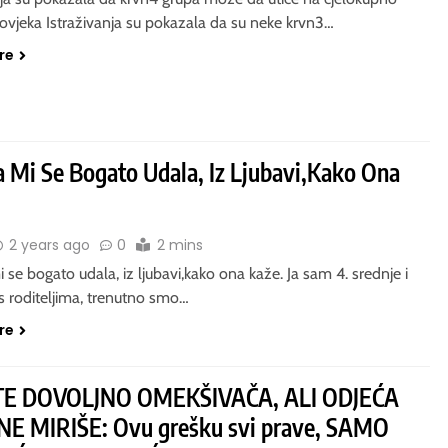
čovjeka Istraživanja su pokazala da su neke krvn3…
re
a Mi Se Bogato Udala, Iz Ljubavi,Kako Ona
2 years ago
0
2 mins
i se bogato udala, iz ljubavi,kako ona kaže. Ja sam 4. srednje i
 s roditeljima, trenutno smo…
re
TE DOVOLJNO OMEKŠIVAČA, ALI ODJEĆA
NE MIRIŠE: Ovu grešku svi prave, SAMO