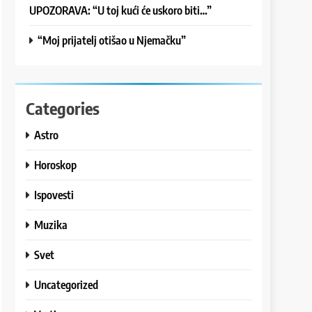
UPOZORAVA: “U toj kući će uskoro biti…”
“Moj prijatelj otišao u Njemačku”
Categories
Astro
Horoskop
Ispovesti
Muzika
Svet
Uncategorized