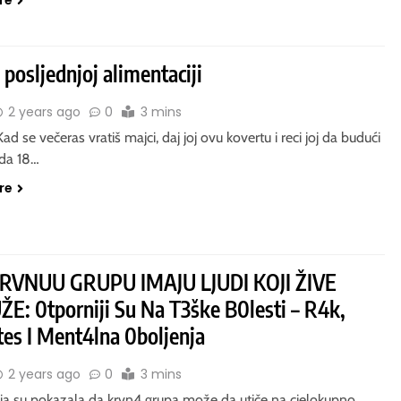
 posljednjoj alimentaciji
2 years ago
0
3 mins
d se večeras vratiš majci, daj joj ovu kovertu i reci joj da budući
ada 18…
re
RVNUU GRUPU IMAJU LJUDI KOJI ŽIVE
E: 0tporniji Su Na T3ške B0lesti – R4k,
tes I Ment4lna 0boljenja
2 years ago
0
3 mins
nja su pokazala da krvn4 grupa može da utiče na cjelokupno