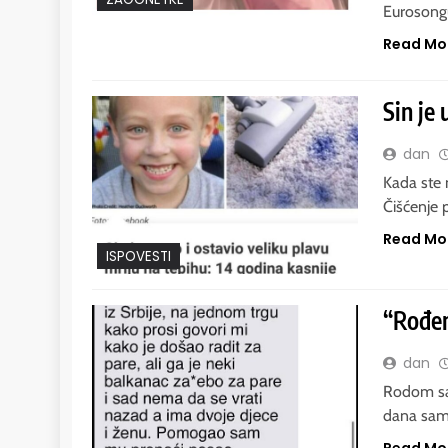
Eurosongu
Read Mo
Sin je
dan
Kada ste 
Čišćenje 
Read Mo
ISPOVESTI
“Rođen
dan
Rodom sam
dana sam 
Read Mo