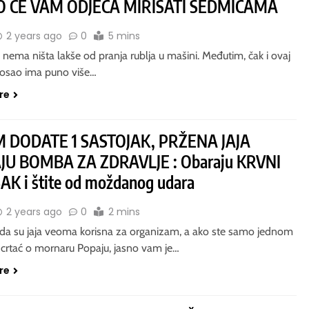
 ĆE VAM ODJEĆA MIRISATI SEDMICAMA
2 years ago
0
5 mins
a nema ništa lakše od pranja rublja u mašini. Međutim, čak i ovaj
i posao ima puno više…
re
M DODATE 1 SASTOJAK, PRŽENA JAJA
JU BOMBA ZA ZDRAVLJE : Obaraju KRVNI
AK i štite od moždanog udara
2 years ago
0
2 mins
 da su jaja veoma korisna za organizam, a ako ste samo jednom
 crtać o mornaru Popaju, jasno vam je…
re