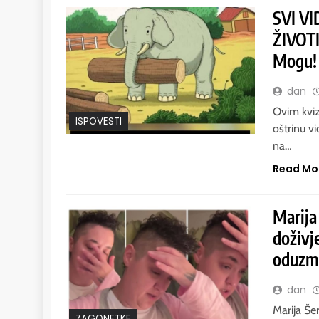
SVI VI
ŽIVOTI
Mogu!
dan
Ovim kviz
ISPOVESTI
oštrinu vi
na…
Read Mo
Marija 
doživj
oduzmit
dan
Marija Šer
ZAGONETKE