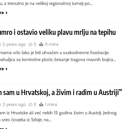
, a trenutno je na velikoj regionalnoj turneji po…
re
 umro i ostavio veliku plavu mrlju na tepihu
2 years ago
0
11 mins
mama vrlo lako je biti uhvaćen u svakodnevne frustracije.
pahuljica sa kontrolne ploče, brisanje tragova masnih bojica…
re
 sam u Hrvatskoj, a živim i radim u Austriji”
2 years ago
0
1 mins
 iz Hrvatske ali već nekih 15 godina živim u Austriji. Jednog
sreo čovjeka iz Srbije, na…
re