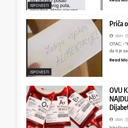
ISPOVESTI
Priča o
dan
OTAC: -“Ka
da ti je s
Read Mo
ISPOVESTI
OVU K
NAJDUŽ
Dijabe
dan
Istraživa