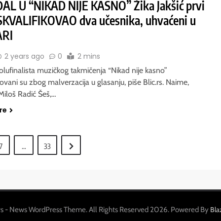
L U “NIKAD NIJE KASNO” Žika Jakšić prvi
SKVALIFIKOVAO dva učesnika, uhvaćeni u
ARI
2 years ago
0
2 mins
olufinalista muzičkog takmičenja “Nikad nije kasno”
kovani su zbog malverzacija u glasanju, piše Blic.rs. Naime,
Miloš Radić Šeš,…
re
7
…
33
s - News WordPress Theme. All Rights Reserved 2026. Powered By
Bl