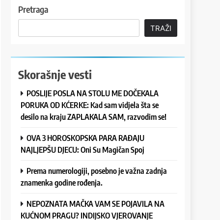
Pretraga
TRAŽI
Skorašnje vesti
POSLIJE POSLA NA STOLU ME DOČEKALA
PORUKA OD KĆERKE: Kad sam vidjela šta se
desilo na kraju ZAPLAKALA SAM, razvodim se!
OVA 3 HOROSKOPSKA PARA RAĐAJU
NAJLJEPŠU DJECU: Oni Su Magičan Spoj
Prema numerologiji, posebno je važna zadnja
znamenka godine rođenja.
NEPOZNATA MAČKA VAM SE POJAVILA NA
KUĆNOM PRAGU? INDIJSKO VJEROVANJE